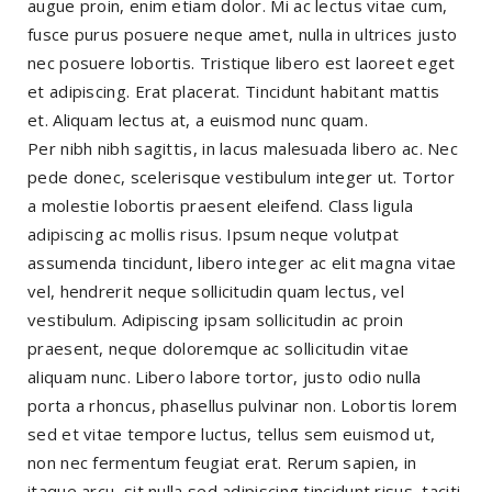
augue proin, enim etiam dolor. Mi ac lectus vitae cum,
fusce purus posuere neque amet, nulla in ultrices justo
nec posuere lobortis. Tristique libero est laoreet eget
et adipiscing. Erat placerat. Tincidunt habitant mattis
et. Aliquam lectus at, a euismod nunc quam.
Per nibh nibh sagittis, in lacus malesuada libero ac. Nec
pede donec, scelerisque vestibulum integer ut. Tortor
a molestie lobortis praesent eleifend. Class ligula
adipiscing ac mollis risus. Ipsum neque volutpat
assumenda tincidunt, libero integer ac elit magna vitae
vel, hendrerit neque sollicitudin quam lectus, vel
vestibulum. Adipiscing ipsam sollicitudin ac proin
praesent, neque doloremque ac sollicitudin vitae
aliquam nunc. Libero labore tortor, justo odio nulla
porta a rhoncus, phasellus pulvinar non. Lobortis lorem
sed et vitae tempore luctus, tellus sem euismod ut,
non nec fermentum feugiat erat. Rerum sapien, in
itaque arcu, sit nulla sed adipiscing tincidunt risus, taciti