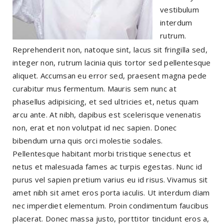
vestibulum
interdum
rutrum.
Reprehenderit non, natoque sint, lacus sit fringilla sed,
integer non, rutrum lacinia quis tortor sed pellentesque
aliquet. Accumsan eu error sed, praesent magna pede
curabitur mus fermentum. Mauris sem nunc at
phasellus adipisicing, et sed ultricies et, netus quam
arcu ante. At nibh, dapibus est scelerisque venenatis
non, erat et non volutpat id nec sapien. Donec
bibendum urna quis orci molestie sodales.
Pellentesque habitant morbi tristique senectus et
netus et malesuada fames ac turpis egestas. Nunc id
purus vel sapien pretium varius eu id risus. Vivamus sit
amet nibh sit amet eros porta iaculis. Ut interdum diam
nec imperdiet elementum. Proin condimentum faucibus
placerat. Donec massa justo, porttitor tincidunt eros a,