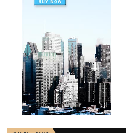
August 07, 2020
PEOPLE
Duis tempor purus rutrum, tincidunt lacus.
August 07, 2020
PEOPLE
Etiam nec enim id mi maximus consequat sed ut
tortor.
August 07, 2020
TRAINING
Morbi lobortis ultricies urna, neque aliquam sit
amet.
August 07, 2020