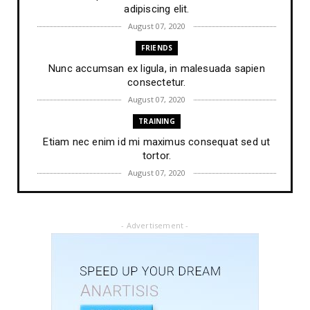
adipiscing elit.
August 07, 2020
FRIENDS
Nunc accumsan ex ligula, in malesuada sapien
consectetur.
August 07, 2020
TRAINING
Etiam nec enim id mi maximus consequat sed ut
tortor.
August 07, 2020
FRIENDS
Lorem ipsum dolor sit amet, consectetur
- Advertisement -
adipiscing elit.
August 07, 2020
PEOPLE
Vestibulum maximus ipsum lacus, tempus suscipit
augue.