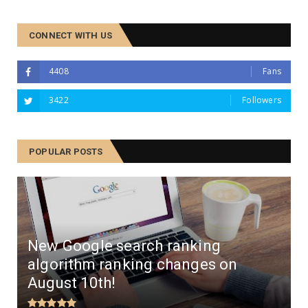
CONNECT WITH US
4408
Fans
3422
Followers
POPULAR POSTS
New Google search ranking
algorithm ranking changes on
August 10th!