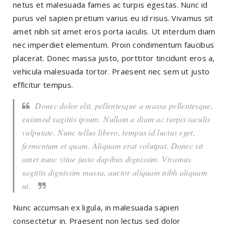
netus et malesuada fames ac turpis egestas. Nunc id
purus vel sapien pretium varius eu id risus. Vivamus sit
amet nibh sit amet eros porta iaculis. Ut interdum diam
nec imperdiet elementum. Proin condimentum faucibus
placerat. Donec massa justo, porttitor tincidunt eros a,
vehicula malesuada tortor. Praesent nec sem ut justo
efficitur tempus.
Donec dolor elit, pellentesque a massa pellentesque,
euismod sagittis ipsum. Nullam a diam ac turpis iaculis
vulputate. Nunc tellus libero, tempus id luctus eget,
fermentum et quam. Aliquam erat volutpat. Donec sit
amet nunc vitae justo dapibus dignissim. Vivamus
sagittis dignissim massa, auctor aliquam nibh aliquam
ut.
Nunc accumsan ex ligula, in malesuada sapien
consectetur in. Praesent non lectus sed dolor