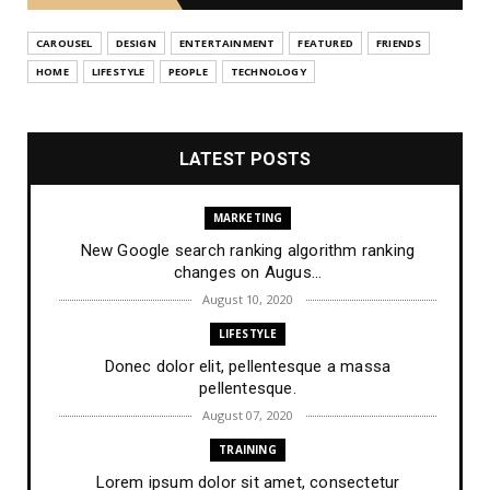
CAROUSEL
DESIGN
ENTERTAINMENT
FEATURED
FRIENDS
HOME
LIFESTYLE
PEOPLE
TECHNOLOGY
LATEST POSTS
MARKETING
New Google search ranking algorithm ranking
changes on Augus...
August 10, 2020
LIFESTYLE
Donec dolor elit, pellentesque a massa
pellentesque.
August 07, 2020
TRAINING
Lorem ipsum dolor sit amet, consectetur